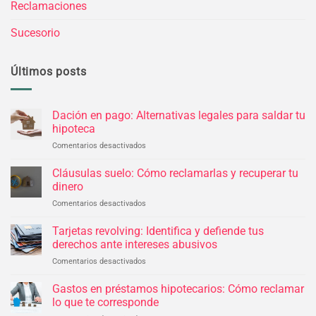
Reclamaciones
Sucesorio
Últimos posts
Dación en pago: Alternativas legales para saldar tu
hipoteca
Comentarios desactivados
en
Dación
en
Cláusulas suelo: Cómo reclamarlas y recuperar tu
pago:
dinero
Alternativas
Comentarios desactivados
en
legales
Cláusulas
para
suelo:
Tarjetas revolving: Identifica y defiende tus
saldar
Cómo
tu
derechos ante intereses abusivos
reclamarlas
hipoteca
Comentarios desactivados
en
y
Tarjetas
recuperar
revolving:
Gastos en préstamos hipotecarios: Cómo reclamar
tu
Identifica
dinero
lo que te corresponde
y