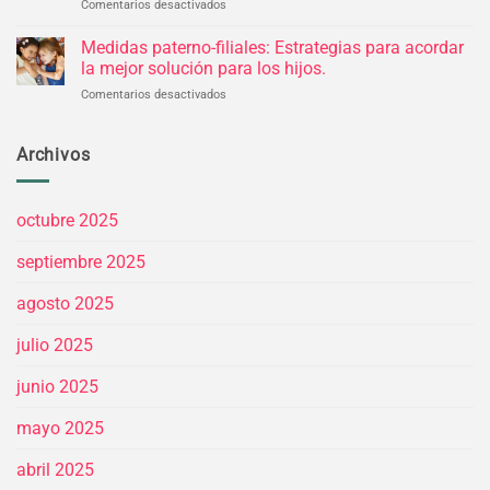
Comentarios desactivados
en
defiende
Gastos
tus
en
Medidas paterno-filiales: Estrategias para acordar
derechos
préstamos
ante
la mejor solución para los hijos.
hipotecarios:
intereses
Comentarios desactivados
en
Cómo
abusivos
Medidas
reclamar
paterno-
lo
filiales:
Archivos
que
Estrategias
te
para
corresponde
acordar
octubre 2025
la
mejor
septiembre 2025
solución
para
los
agosto 2025
hijos.
julio 2025
junio 2025
mayo 2025
abril 2025