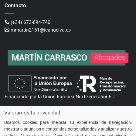
Contacto
(+34) 673-694-740
mmartin2161@icahuelva.es
Financiado por la Unión Europea-NextGenerationEU.
Valoramos tu privacidad
Usamos cookies para mejorar su experiencia de navegación,
Martín Carrasco
©
2026. Todos los derechos reservados.
mostrarle anuncios o contenidos personalizados y analizar nuestro
Diseño y desarrollo
TuchoDigital
tráfico. Al hacer clic en “Aceptar” usted da su consentimiento a