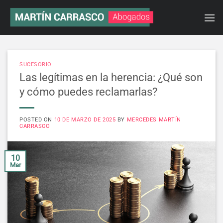
Saltar
al
contenido
SUCESORIO
Las legítimas en la herencia: ¿Qué son
y cómo puedes reclamarlas?
POSTED ON
10 DE MARZO DE 2025
BY
MERCEDES MARTÍN
CARRASCO
10
Mar