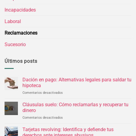
Incapacidades
Laboral
Reclamaciones
Sucesorio
Últimos posts
Dación en pago: Alternativas legales para saldar tu
hipoteca
Comentarios desactivados
en
Dación
en
Cláusulas suelo: Cómo reclamarlas y recuperar tu
pago:
dinero
Alternativas
Comentarios desactivados
en
legales
Cláusulas
para
suelo:
Tarjetas revolving: Identifica y defiende tus
saldar
Cómo
tu
derechos ante intereses abusivos