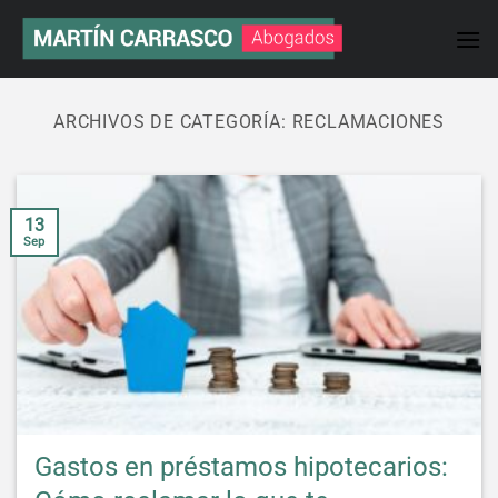
Saltar
al
contenido
ARCHIVOS DE CATEGORÍA:
RECLAMACIONES
13
Sep
Gastos en préstamos hipotecarios: