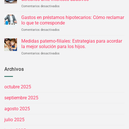
reclamarlas
hipoteca
Comentarios desactivados
en
y
Tarjetas
recuperar
revolving:
Gastos en préstamos hipotecarios: Cómo reclamar
tu
Identifica
dinero
lo que te corresponde
y
Comentarios desactivados
en
defiende
Gastos
tus
en
Medidas paterno-filiales: Estrategias para acordar
derechos
préstamos
ante
la mejor solución para los hijos.
hipotecarios:
intereses
Comentarios desactivados
en
Cómo
abusivos
Medidas
reclamar
paterno-
lo
filiales:
Archivos
que
Estrategias
te
para
corresponde
acordar
octubre 2025
la
mejor
septiembre 2025
solución
para
los
agosto 2025
hijos.
julio 2025