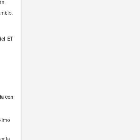
an.
ambio.
del ET
ia con
áximo
or la