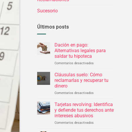
Sucesorio
Últimos posts
Dación en pago:
Alternativas legales para
saldar tu hipoteca
Comentarios desactivados
en
Dación
en
Cláusulas suelo: Cómo
pago:
reclamarlas y recuperar tu
Alternativas
dinero
legales
Comentarios desactivados
en
para
Cláusulas
saldar
suelo:
tu
Tarjetas revolving: Identifica
Cómo
hipoteca
y defiende tus derechos ante
reclamarlas
intereses abusivos
y
Comentarios desactivados
en
recuperar
Tarjetas
tu