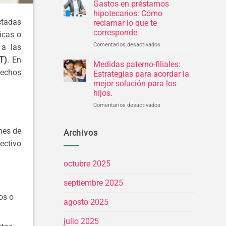
revolving:
dinero
Gastos en préstamos
Identifica
hipotecarios: Cómo
y
ctadas
reclamar lo que te
defiende
corresponde
icas o
tus
derechos
Comentarios desactivados
en
 a las
ante
Gastos
T)
. En
intereses
en
Medidas paterno-filiales:
abusivos
préstamos
rechos
Estrategias para acordar la
hipotecarios:
mejor solución para los
Cómo
hijos.
reclamar
lo
Comentarios desactivados
en
que
Medidas
te
paterno-
nes de
corresponde
filiales:
Archivos
Estrategias
ectivo
para
acordar
octubre 2025
la
mejor
septiembre 2025
solución
para
os o
los
agosto 2025
hijos.
julio 2025