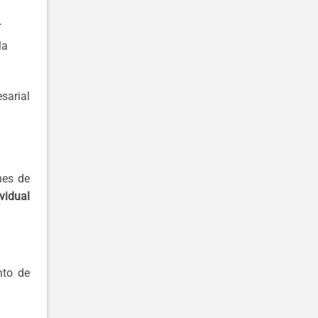
.
la
sarial
nes de
ividual
nto de