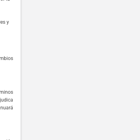
res y
ambios
rminos
judica
inuará