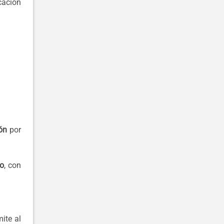
cación
ón
por
do
, con
ite al