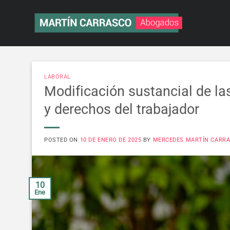
Saltar
al
contenido
LABORAL
Modificación sustancial de la
y derechos del trabajador
POSTED ON
10 DE ENERO DE 2025
BY
MERCEDES MARTÍN CARR
10
Ene